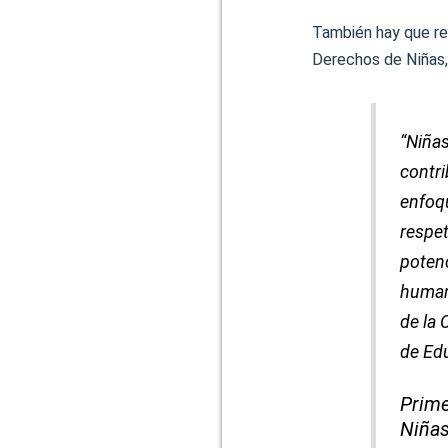
También hay que rec
Derechos de Niñas,
“Niñas
contri
enfoqu
respet
potenc
humano
de la 
de Ed
Prime
Niñas