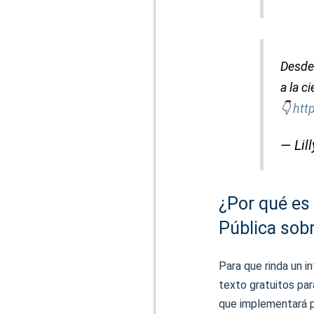
Desde 
a la c
👇
htt
— Lil
¿Por qué es
Pública sobr
Para que rinda un i
texto gratuitos par
que implementará pa