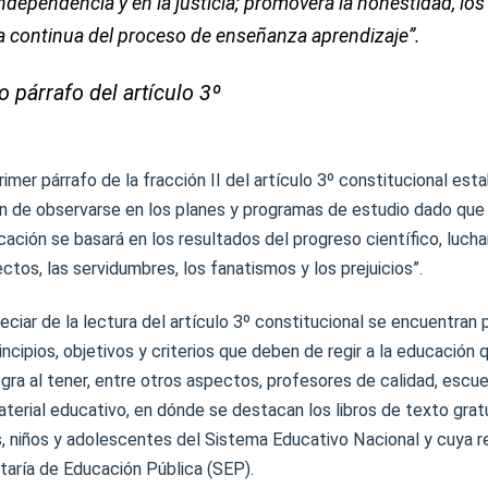
independencia y en la justicia; promoverá la honestidad, los 
a continua del proceso de enseñanza aprendizaje”.
o párrafo del artículo 3º
rimer párrafo de la fracción II del artículo 3º constitucional est
 de observarse en los planes y programas de estudio dado que “
cación se basará en los resultados del progreso científico, lucha
ectos, las servidumbres, los fanatismos y los prejuicios”.
ciar de la lectura del artículo 3º constitucional se encuentra
incipios, objetivos y criterios que deben de regir a la educación 
gra al tener, entre otros aspectos, profesores de calidad, escu
aterial educativo, en dónde se destacan los libros de texto grat
s, niños y adolescentes del Sistema Educativo Nacional y cuya r
taría de Educación Pública (SEP).