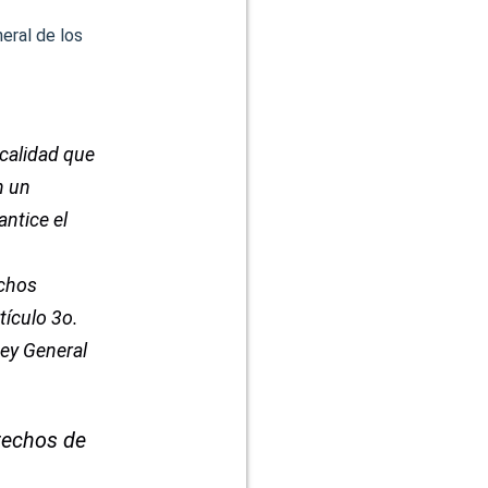
eral de los
 calidad que
n un
ntice el
echos
tículo 3o.
Ley General
erechos de