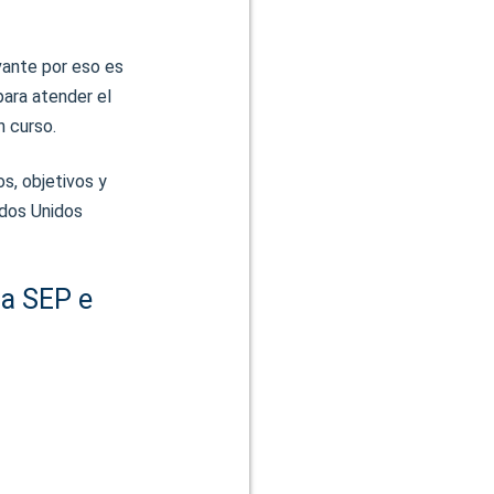
evante por eso es
para atender el
n curso.
s, objetivos y
ados Unidos
la SEP e