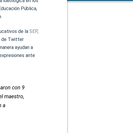
a ideológica en los
Educación Pública,
.
ucativos de la
SEP
,
a de Twitter
 manera ayudan a
s expresiones ante
zaron con 9
del maestro,
n a