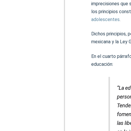
imprecisiones que s
los principios cons
adolescentes
.
Dichos principios, 
mexicana y la Ley 
En el cuarto párraf
educación:
“La ed
perso
Tender
foment
las li