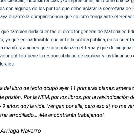
 deficiencias, inconsistencias y/o impresiones, así como una carg
tos son algunos de los puntos que debe aclarar la secretaría de 
aya durante la comparecencia que solicito tenga ante el Senado
 que también rinda cuentas el director general de Materiales Ed
o, ya que es inadmisible que ante la crítica pública, en su cuent
a manifestaciones que solo polarizan el tema y que de ninguna
vidor público tiene la responsabilidad de explicar y justificar su
derales.
a del libro de texto ocupó ayer 11 primeras planas, amena
e prisión. Por la NEM, por los libros, por la reivindicación 
 9 años; doy la vida. Vengan por ella, pero eso sí, no me va
rar arrodillado… ¡Me encontrarán trabajando!
Arriaga Navarro