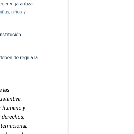
eger y garantizar
iñas, niños y
onstitución
deben de regir a la
e las
ustantiva.
er humano y
os derechos,
nternacional,