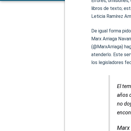
Errores, omisiones,
libros de texto; es
Leticia Ramírez Am
De igual forma pido
Marx Arriaga Navarr
(@MarxArriaga) hag
atenderlo. Este ser
los legisladores fe
El tem
años d
no doy
encont
Marx 