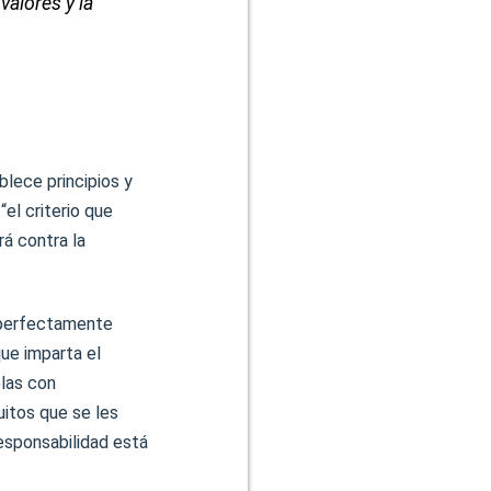
valores y la
ablece principios y
el criterio que
rá contra la
n perfectamente
que imparta el
elas con
uitos que se les
esponsabilidad está