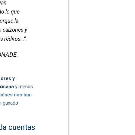
gan
do lo que
orque la
o calzones y
s réditos…”.
CONADE.
dores y
exicana
y menos
uiénes nos han
n ganado
nda cuentas