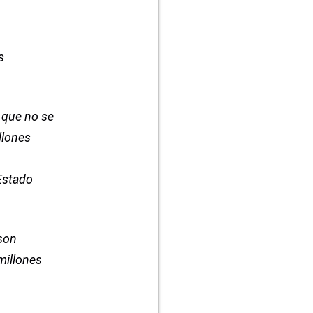
s
 que no se
llones
Estado
 son
millones