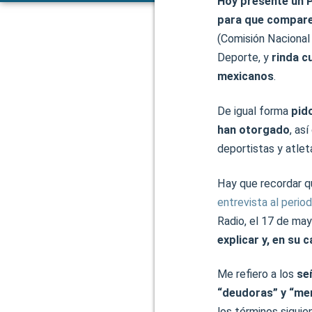
Hoy presenté un 
para que compare
(Comisión Nacional 
Deporte, y
rinda c
mexicanos
.
De igual forma
pido
han otorgado
, as
deportistas y atlet
Hay que recordar q
entrevista al perio
Radio, el 17 de ma
explicar y, en su
Me refiero a los
se
“deudoras” y “me
los términos siguie