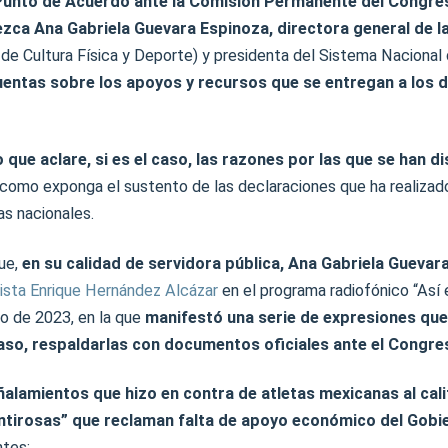
Punto de Acuerdo ante la Comisión Permanente del Congres
zca Ana Gabriela Guevara Espinoza, directora general de 
de Cultura Física y Deporte) y presidenta del Sistema Nacional 
uentas sobre los apoyos y recursos que se entregan a los 
 que aclare, si es el caso, las razones por las que se han d
í como exponga el sustento de las declaraciones que ha realizad
as nacionales.
ue,
en su calidad de servidora pública, Ana Gabriela Guevar
dista Enrique Hernández Alcázar
en el programa radiofónico “Así
yo de 2023, en la que
manifestó una serie de expresiones que 
 caso, respaldarlas con documentos oficiales ante el Congre
ñalamientos que hizo en contra de atletas mexicanas al cal
ntirosas” que reclaman falta de apoyo económico del Gobi
ntes: