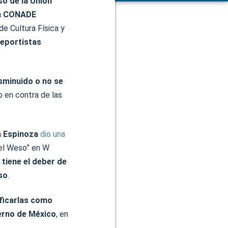
o de la Unión
la CONADE
de Cultura Física y
deportistas
isminuido o no se
o en contra de las
a Espinoza
dio una
 el Weso” en W
tiene el deber de
so
.
ificarlas como
erno de México
, en