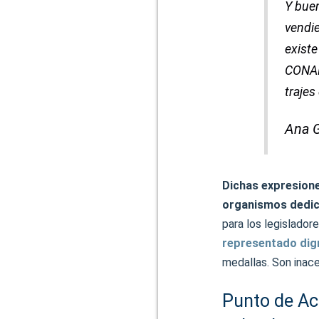
Y buen
vendie
existe
CONAD
trajes
Ana G
Dichas expresione
organismos dedica
para los legislador
representado di
medallas. Son inac
Punto de Ac