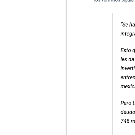
“Se ha
integr
Esto q
les da
invert
entre
mexica
Pero 
deudo
748 m