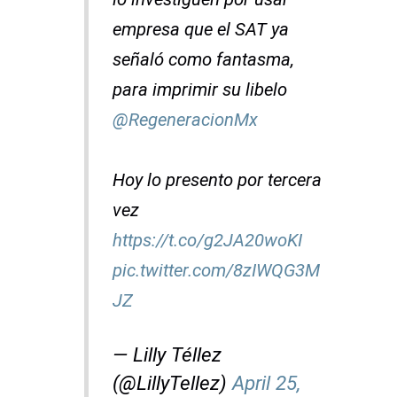
empresa que el SAT ya
señaló como fantasma,
para imprimir su libelo
@RegeneracionMx
Hoy lo presento por tercera
vez
https://t.co/g2JA20woKI
pic.twitter.com/8zIWQG3M
JZ
— Lilly Téllez
(@LillyTellez)
April 25,