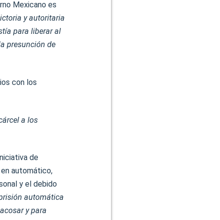
erno Mexicano es
ctoria y autoritaria
ía para liberar al
 la presunción de
ios con los
cárcel a los
iciativa de
l en automático,
sonal y el debido
prisión automática
a acosar y para