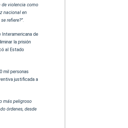
n de violencia como
az nacional en
se refiere?”
.
e Interamericana de
inar la prisión
icó al Estado
70 mil personas
entiva justificada a
lo más peligroso
ado órdenes, desde