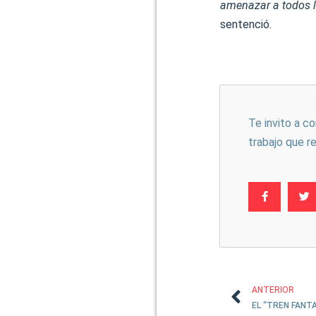
amenazar a todos l
sentenció.
Te invito a c
trabajo que r
ANTERIOR