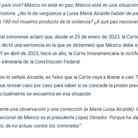
 país vive? México no está en paz, México está en una situació
istoria. ¿No le da vergüenza a Luisa María Alcalde hablar de p
180 mil muertos producto de la violencia? ¿A qué paz nacional 
ral sonorense aclaró que, desde el 25 de enero de 2023, la Cort
ictó una sentencia en la que se determinó que México debe elim
.Y en abril de 2023, hace un año, la Corte Interamericana le notif
liminarla de la Constitución Federal.
o lo señaló Alcalde, es falso que la Corte vaya a liberar a casi 
ue revisar caso por caso para saber si se concede la prisión prev
ctualmente se encuentra en esa situación.
nte una observación y una corrección (a María Luisa Alcalde): 
nacional de México es el presidente López Obrador. Porque ha d
io, de no actuar contra los criminales”.