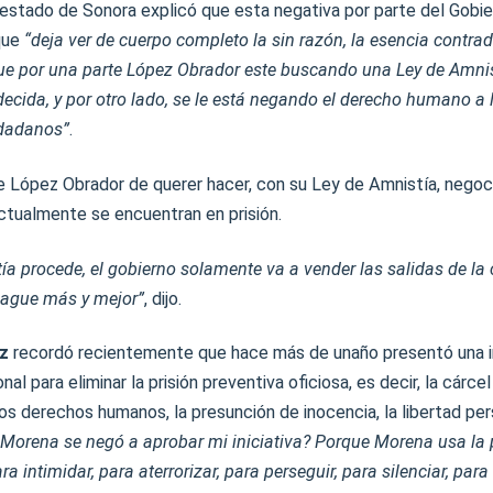
 estado de Sonora explicó que esta negativa por parte del Gobi
que
“deja ver de cuerpo completo la sin razón, la esencia contradi
ue por una parte López Obrador este buscando una Ley de Amnist
decida, y por otro lado, se le está negando el derecho humano a
udadanos”
.
e López Obrador de querer hacer, con su Ley de Amnistía, negoc
ctualmente se encuentran en prisión.
tía procede, el gobierno solamente va a vender las salidas de la 
 pague más y mejor”
, dijo.
z
recordó recientemente que hace más de unaño presentó una in
al para eliminar la prisión preventiva oficiosa, es decir, la cárce
los derechos humanos, la presunción de inocencia, la libertad per
 Morena se negó a aprobar mi iniciativa? Porque Morena usa la 
ra intimidar, para aterrorizar, para perseguir, para silenciar, par