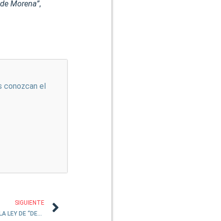
 de Morena”
,
s conozcan el
SIGUIENTE
SENADORES DE MORENA APROBARON LA LEY DE “DESAMPARO”: LILLY TÉLLEZ