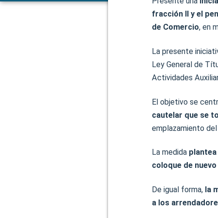
Presenté una
Inici
fracción II y el pe
de Comercio
, en 
La presente iniciat
Ley General de Tít
Actividades Auxilia
El objetivo se cent
cautelar que se t
emplazamiento de
La medida
plantea 
coloque de nuevo
De igual forma,
la 
a los arrendador