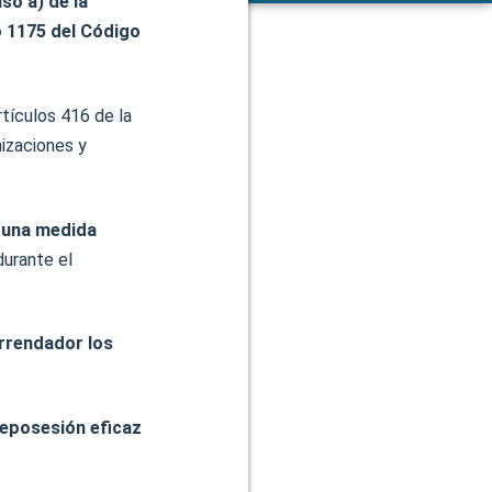
so a) de la
lo 1175 del Código
rtículos 416 de la
izaciones y
 una medida
urante el
arrendador los
reposesión eficaz