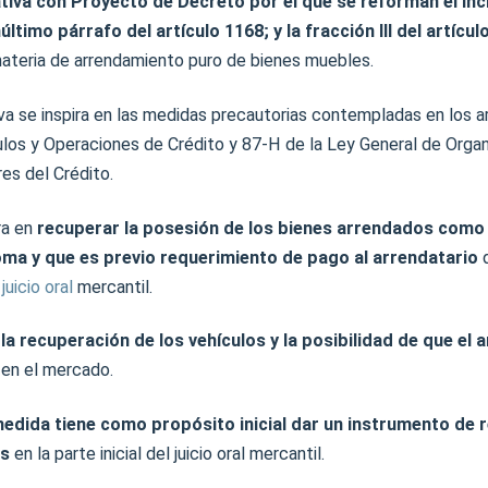
ativa con Proyecto de Decreto por el que se reforman el inci
núltimo párrafo del artículo 1168; y la fracción III del artícu
materia de arrendamiento puro de bienes muebles.
iva se inspira en las medidas precautorias contempladas en los a
ulos y Operaciones de Crédito y 87-H de la Ley General de Organ
res del Crédito.
ra en
recuperar la posesión de los bienes arrendados como
oma y que es previo requerimiento de pago al arrendatario
d
l
juicio oral
mercantil.
la recuperación de los vehículos y la posibilidad de que el 
en el mercado.
medida tiene como propósito inicial dar un instrumento de 
es
en la parte inicial del juicio oral mercantil.