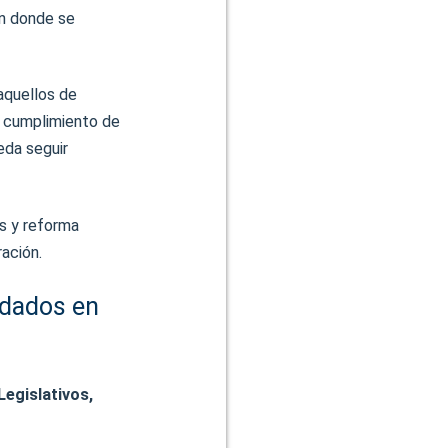
en donde se
 aquellos de
l cumplimiento de
eda seguir
es y reforma
ración.
ndados en
Legislativos,