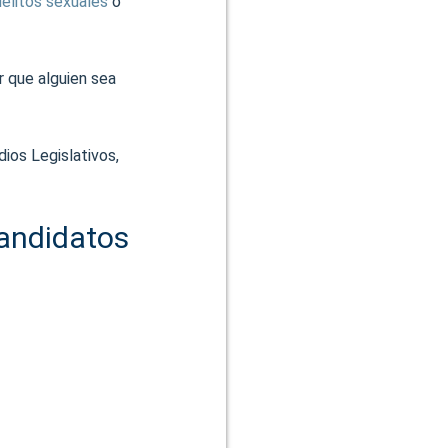
delitos sexuales
o
r que alguien sea
ios Legislativos,
candidatos