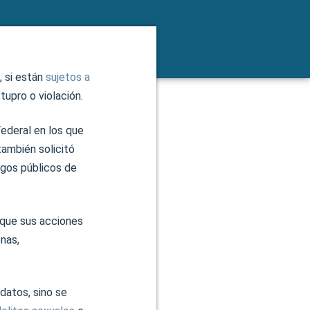
, si están
sujetos a
upro o violación.
Federal en los que
también solicitó
rgos públicos de
y que sus acciones
onas,
datos, sino se