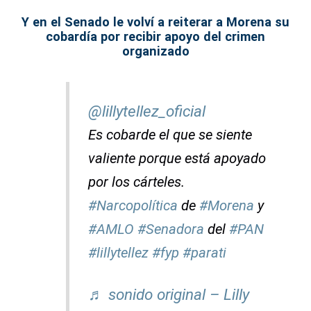
Y en el Senado le volví a reiterar a Morena su
cobardía por recibir apoyo del crimen
organizado
@lillytellez_oficial
Es cobarde el que se siente
valiente porque está apoyado
por los cárteles.
#Narcopolítica
de
#Morena
y
#AMLO
#Senadora
del
#PAN
#lillytellez
#fyp
#parati
♬ sonido original – Lilly