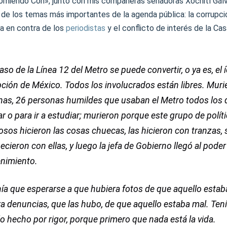
miendo Con», junto con mis compañeras senadoras Xóchitl Gál
de los temas más importantes de la agenda pública: la corrupció
ia en contra de los
periodistas
y el conflicto de interés de la Casa
aso de la Línea 12 del Metro se puede convertir, o ya es, el 
ción de México. Todos los involucrados están libres. Muri
as, 26 personas humildes que usaban el Metro todos los dí
ar o para ir a estudiar; murieron porque este grupo de polít
sos hicieron las cosas chuecas, las hicieron con tranzas, 
ecieron con ellas, y luego la jefa de Gobierno llegó al poder 
nimiento.
ía que esperarse a que hubiera fotos de que aquello estaba
a denuncias, que las hubo, de que aquello estaba mal. Ten
o hecho por rigor, porque primero que nada está la vida.