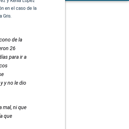
vez y Kenia López
n en el caso de la
 Gris.
ícono de la
eron 26
as para ir a
icos
se
y y no le dio
 mal, ni que
ía que