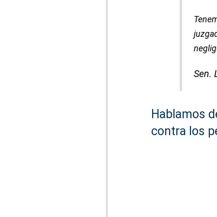
Tenemo
juzgad
neglig
Sen. L
Hablamos de 
contra los p