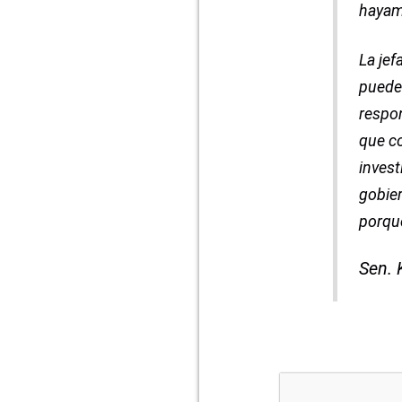
hayam
La jef
puede 
respon
que co
invest
gobier
porque
Sen. 