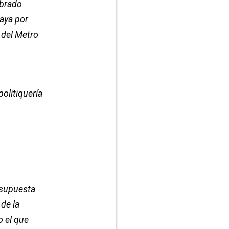
mbrado
aya por
 del Metro
politiquería
 supuesta
de la
o el que