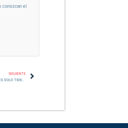
s conozcan el
SIGUIENTE
COMIENDO CON #10: LOS DELINCUENTES SOLO TIENEN DERECHO AL DEBIDO PROCESO