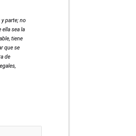
 y parte; no
ella sea la
able, tiene
ar que se
ra de
egales,