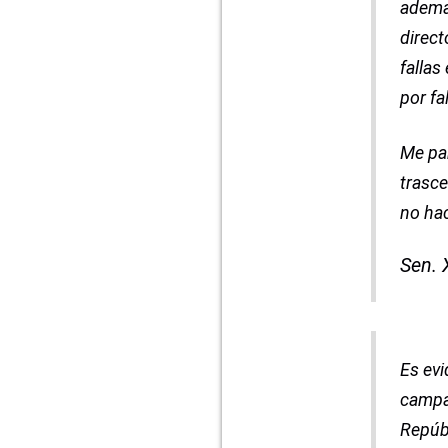
además
direc
fallas
por fa
Me par
trasce
no hac
Sen. 
Es evi
campañ
Repúbl