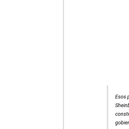
Esos p
Sheinb
constr
gobier