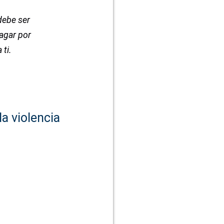
debe ser
pagar por
 ti.
la violencia