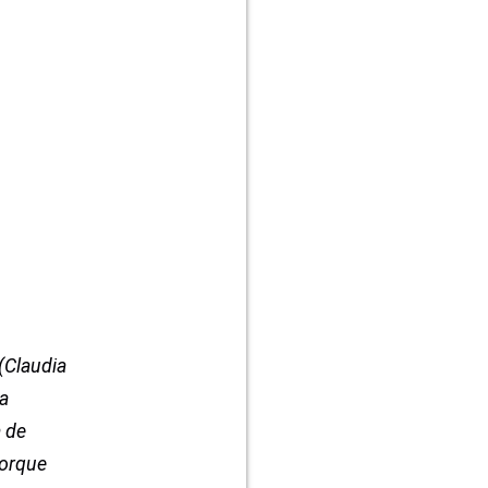
(Claudia
la
a de
porque