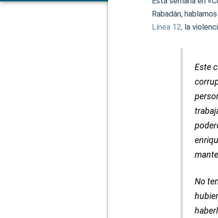
Esta semana en «Co
Rabadán, hablamos 
Línea 12,
la violenc
Este c
corrup
person
trabaj
podero
enriqu
mante
No ten
hubier
haberl