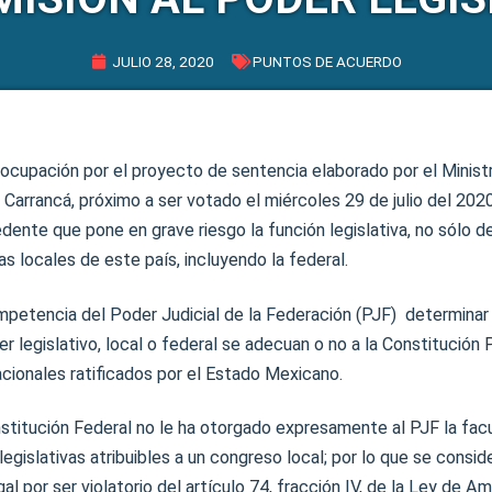
JULIO 28, 2020
PUNTOS DE ACUERDO
eocupación por el proyecto de sentencia elaborado por el Minist
Carrancá, próximo a ser votado el miércoles 29 de julio del 20
dente que pone en grave riesgo la función legislativa, no sólo d
as locales de este país, incluyendo la federal.
petencia del Poder Judicial de la Federación (PJF) determinar 
r legislativo, local o federal se adecuan o no a la Constitución P
acionales ratificados por el Estado Mexicano.
nstitución Federal no le ha otorgado expresamente al PJF la fac
legislativas atribuibles a un congreso local; por lo que se consi
al por ser violatorio del artículo 74, fracción IV, de la Ley de Am