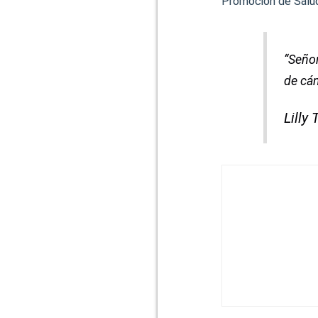
Promoción de Salud 
“Señor
de cá
Lilly 