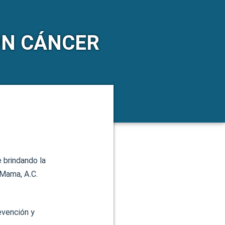
ON CÁNCER
e brindando la
 Mama, A.C.
evención y