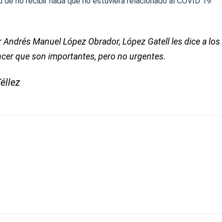
de no recibir nada que no estuviera relacionado al COVID 19.
 Andrés Manuel López Obrador, López Gatell les dice a lo
ncer que son importantes, pero no urgentes.
Téllez