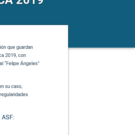
ción que guardan
ica 2019, con
al “Felipe Ángeles”
en su caso,
rregularidades
a ASF: