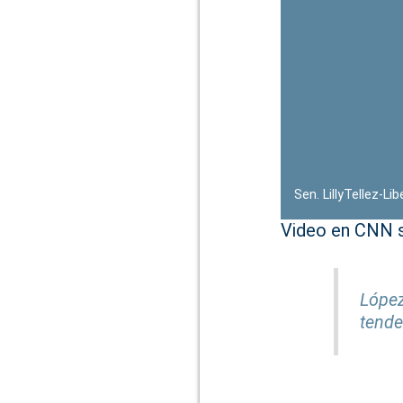
Sen. LillyTellez-Li
Video en CNN s
López
tende