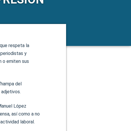
 que respeta la
periodistas y
ón o emiten sus
 “hampa del
 adjetivos.
 Manuel López
rensa, así como a no
actividad laboral.