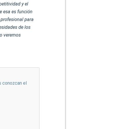
titividad y el
e esa es función
 profesional para
esidades de los
lo veremos
s conozcan el