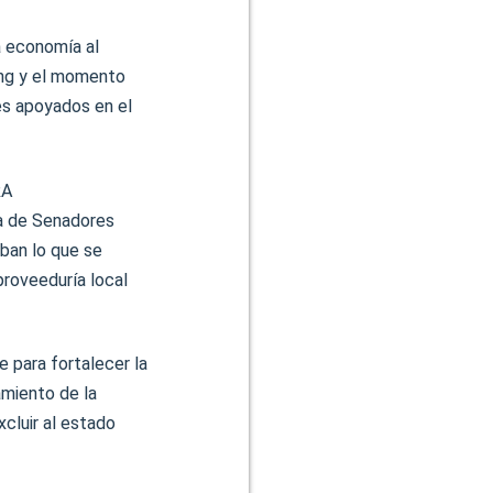
a economía al
ing y el momento
es apoyados en el
RA
a de Senadores
ban lo que se
proveeduría local
e para fortalecer la
amiento de la
xcluir al estado