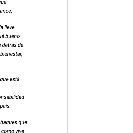
que
cance.
a lleve
qué bueno
e detrás de
 bienestar,
 que está
onsabilidad
país.
achaques que
e como vive