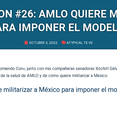
N #26: AMLO QUIERE M
ARA IMPONER EL MODE
OCTUBRE 3, 2022
ATYPICAL TE VE
miendo Con», junto con mis compañeras senadoras Xóchitl Gál
de la salud de AMLO y de cómo quiere militarizar a México.
 militarizar a México para imponer el m