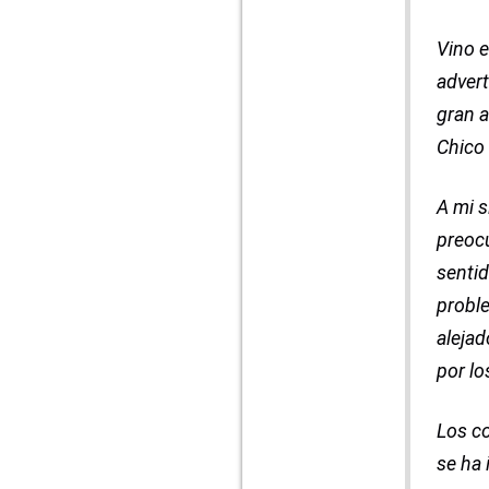
Vino e
advert
gran a
Chico 
A mi s
preocu
sentid
proble
alejad
por lo
Los co
se ha 