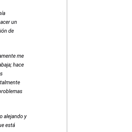
bía
hacer un
ión de
viamente me
abaja; hace
es
otalmente
s problemas
o alejando y
ue está