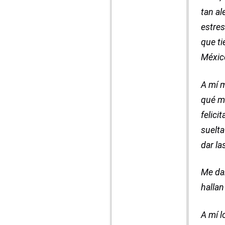
tan al
estres
que ti
Méxic
A mí 
qué m
felici
suelta
dar la
Me dan
hallan
A mí 