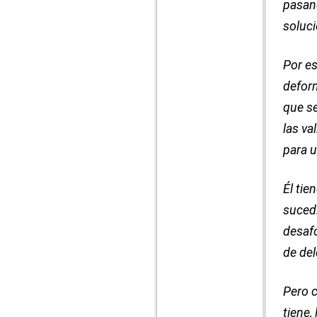
pasand
soluci
Por es
deform
que se
las va
para u
Él tie
sucedi
desafo
de del
Pero 
tiene,