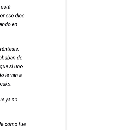
 está
or eso dice
sando en
réntesis,
cababan de
 que si uno
do le van a
leaks.
ue ya no
 de cómo fue