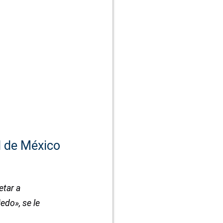
d de México
tar a
edo», se le