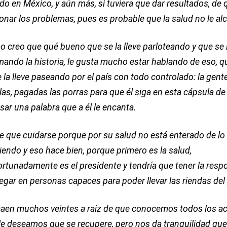
o en México, y aún más, si tuviera que dar resultados, de 
onar los problemas, pues es probable que la salud no le al
o creo que qué bueno que se la lleve parloteando y que se l
ando la historia, le gusta mucho estar hablando de eso, 
 la lleve paseando por el país con todo controlado: la gent
llas, pagadas las porras para que él siga en esta cápsula de
sar una palabra que a él le encanta.
ne que cuidarse porque por su salud no está enterado de lo
endo y eso hace bien, porque primero es la salud,
rtunadamente es el presidente y tendría que tener la resp
egar en personas capaces para poder llevar las riendas del 
caen muchos veintes a raíz de que conocemos todos los 
 le deseamos que se recupere, pero nos da tranquilidad qu