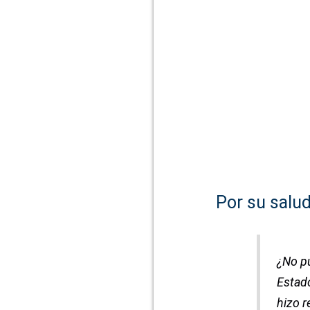
Por su salu
¿No p
Estado
hizo r